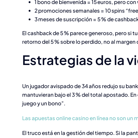
1 bono de bienvenida = 15 euros, pero con
2 promociones semanales = 10 spins “free
3 meses de suscripción = 5 % de cashback,
El cashback de 5 % parece generoso, pero si tu
retorno del 5 % sobre lo perdido, no al margen
Estrategias de la 
Un jugador avispado de 34 años redujo su bankr
mantuvieran bajo el 3 % del total apostado. En
juego y un bono”.
Las apuestas online casino en línea no son un 
El truco está en la gestión del tiempo. Si la 