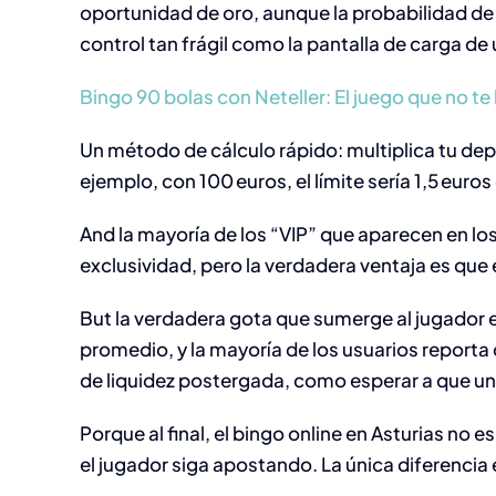
oportunidad de oro, aunque la probabilidad de g
control tan frágil como la pantalla de carga de
Bingo 90 bolas con Neteller: El juego que no te 
Un método de cálculo rápido: multiplica tu dep
ejemplo, con 100 euros, el límite sería 1,5 euros
And la mayoría de los “VIP” que aparecen en lo
exclusividad, pero la verdadera ventaja es que 
But la verdadera gota que sumerge al jugador en
promedio, y la mayoría de los usuarios report
de liquidez postergada, como esperar a que un
Porque al final, el bingo online en Asturias n
el jugador siga apostando. La única diferencia 