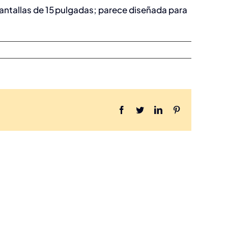
 pantallas de 15 pulgadas; parece diseñada para
Facebook
Twitter
LinkedIn
Pinterest
7bit
casino
bono
kjack