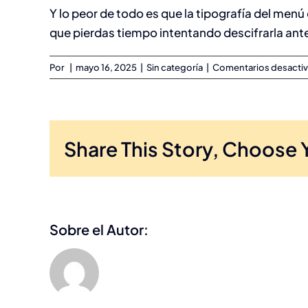
Y lo peor de todo es que la tipografía del menú
que pierdas tiempo intentando descifrarla ante
Por
|
mayo 16, 2025
|
Sin categoría
|
Comentarios desacti
Share This Story, Choose 
Sobre el Autor:
Las
tragamonedas