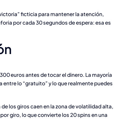
ictoria” ficticia para mantener la atención,
uforia por cada 30 segundos de espera: esa es
ón
 300 euros antes de tocar el dinero. La mayoría
cia entre lo “gratuito” y lo que realmente puedes
e los giros caen en la zona de volatilidad alta,
r giro, lo que convierte los 20 spins en una