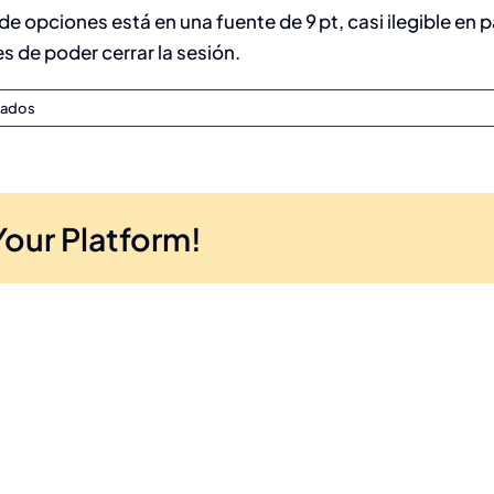
 de opciones está en una fuente de 9 pt, casi ilegible en
s de poder cerrar la sesión.
en
vados
El
bingo
online
en
Your Platform!
Asturias:
la
cruda
realidad
micho
detrás
de
vegas
la
pantalla
casino
235
Blac