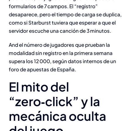
formularios de 7 campos. El “registro”
desaparece, pero el tiempo de carga se duplica,
como si Starburst tuviera que esperar a que el
servidor escuche una canción de 3 minutos.
And el número de jugadores que prueban la
modalidad sin registro en la primera semana
supera los 12 000, según datos internos de un
foro de apuestas de España.
El mito del
“zero‑click” y la
mecánica oculta
del juego