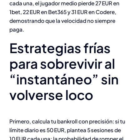
cada una, el jugador medio pierde 27 EUR en
1bet, 22 EUR en Bet365 y 31 EUR en Codere,
demostrando que la velocidad no siempre
paga.
Estrategias frías
para sobrevivir al
“instantáneo” sin
volverse loco
Primero, calcula tu bankroll con precisión: si tu
límite diario es 50 EUR, plantea 5 sesiones de
10 EUR cada una; la probabilidad de romper el