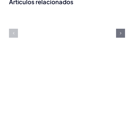
Artículos relacionados
criptomonedas
consigu
en
con
España
código
están
de
arruinando
bono
la
ES
ilusión
y
de
la
ganar
cruel
fácil
realidad
del