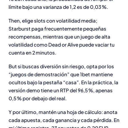
límite bajo una varianza de 1,2 es de 0,03 %.
Then, elige slots con volatilidad media;
Starburst paga frecuentemente pequeñas
recompensas, mientras que un juego de alta
volatilidad como Dead or Alive puede vaciar tu
cuenta en 2 minutos.
But si buscas diversión sin riesgo, opta por los
“juegos de demostración” que 1bet mantiene
ocultos bajo la pestaña “casa”. En la práctica, la
versión demo tiene un RTP del 96,5 %, apenas
0,5 % por debajo del real.
Y por último, mantén una hoja de cálculo: anota
cada apuesta, cada ganancia y cada pérdida. En