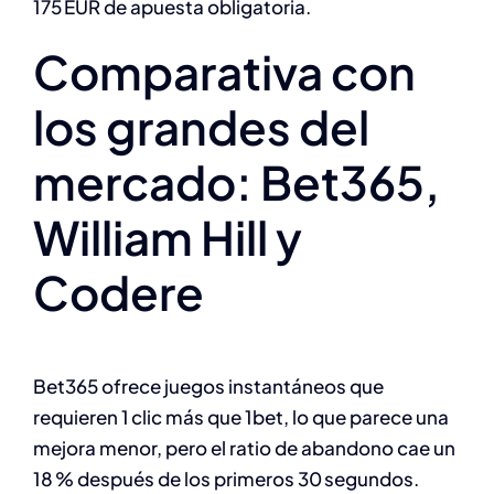
175 EUR de apuesta obligatoria.
Comparativa con
los grandes del
mercado: Bet365,
William Hill y
Codere
Bet365 ofrece juegos instantáneos que
requieren 1 clic más que 1bet, lo que parece una
mejora menor, pero el ratio de abandono cae un
18 % después de los primeros 30 segundos.